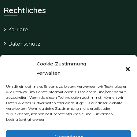
Rechtliches
Karriere
Datenschutz
Impressum
Cookie-Zustimmung
Cookie-Richtlinie (EU)
verwalten
Um dir ein optimales Erlebnis zu bieten, verwenden wir Technologien
wie Cookies, um Geräteinformationen zu speichern und/oder darauf
zuzugreifen. Wenn du diesen Technologien zustimmst, können wir
Kontakt & Termine
Daten wie das Surfverhalten oder eindeutige IDs auf dieser Website
verarbeiten. Wenn du deine Zustimmung nicht erteilst oder
zurückziehst, können bestimmte Merkmale und Funktionen
beeinträchtigt werden.
+49 241 921 30 310
info@therapiezeit-aachen.de
Akzeptieren