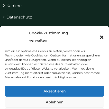
Karriere
Datenschutz
Impressum
Cookie-Zustimmung
Cookie-Richtlinie (EU)
verwalten
Um dir ein optimales Erlebnis zu bieten, verwenden wir
Technologien wie Cookies, um Geräteinformationen zu speichern
und/oder darauf zuzugreifen. Wenn du diesen Technologien
Kontakt & Termine
zustimmst, können wir Daten wie das Surfverhalten oder
eindeutige IDs auf dieser Website verarbeiten. Wenn du deine
Zustimmung nicht erteilst oder zurückziehst, können bestimmte
Merkmale und Funktionen beeinträchtigt werden.
+49 241 921 30 310
info@therapiezeit-aachen.de
Akzeptieren
Soerser Weg 25B 52070 Aachen
Ablehnen