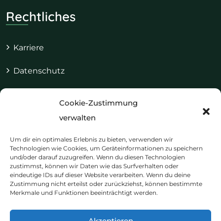
Rechtliches
Karriere
Datenschutz
Impressum
Cookie-Zustimmung
Cookie-Richtlinie (EU)
verwalten
Um dir ein optimales Erlebnis zu bieten, verwenden wir
Technologien wie Cookies, um Geräteinformationen zu speichern
und/oder darauf zuzugreifen. Wenn du diesen Technologien
Kontakt & Termine
zustimmst, können wir Daten wie das Surfverhalten oder
eindeutige IDs auf dieser Website verarbeiten. Wenn du deine
Zustimmung nicht erteilst oder zurückziehst, können bestimmte
Merkmale und Funktionen beeinträchtigt werden.
+49 241 921 30 310
info@therapiezeit-aachen.de
Akzeptieren